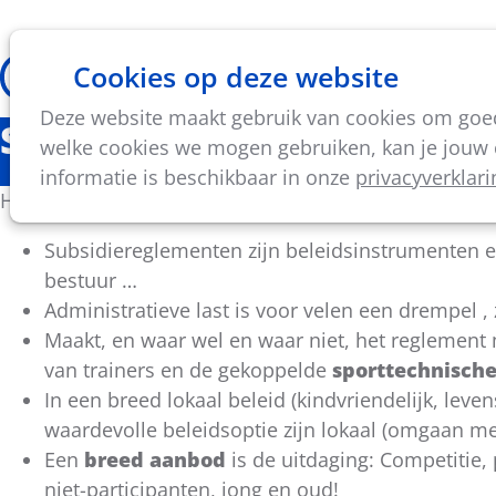
Cookies op deze website
Thema's
Vorming & acti
Deze website maakt gebruik van cookies om goed 
Subsidies en reglemente
welke cookies we mogen gebruiken, kan je jouw c
informatie is beschikbaar in onze
privacyverklari
Hoe kunnen we echt het verschil maken met de gemee
Subsidiereglementen zijn beleidsinstrumenten
bestuur …
Administratieve last is voor velen een drempel ,
Maakt, en waar wel en waar niet, het reglement m
van trainers en de gekoppelde
sporttechnische
In een breed lokaal beleid (kindvriendelijk, lev
waardevolle beleidsoptie zijn lokaal (omgaan m
Een
breed aanbod
is de uitdaging: Competitie,
niet-participanten, jong en oud!