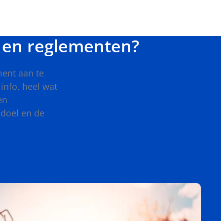
 en reglementen?
ment aan te
info, heel wat
en
 doel en de