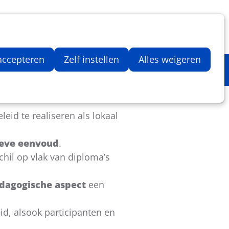
Inloggen
Zoeken
Webshop
Aantal artikelen in winkelwage
 accepteren
Zelf instellen
Alles weigeren
id te realiseren als lokaal
ieve eenvoud
.
chil op vlak van diploma’s
dagogische aspect
een
eid, alsook participanten en