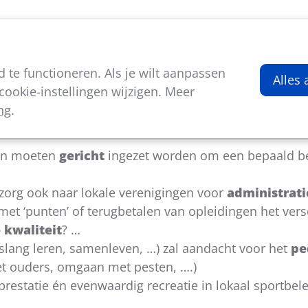
viteiten
Kenniscentrum
Nieuws
Over ons
te functioneren. Als je wilt aanpassen
n
Alles
ookie-instellingen wijzigen. Meer
ng
.
ntelijke subsidies voor sport?
 en moeten
gericht
ingezet worden om een bepaald bele
 zorg ook naar lokale verenigingen voor
administrat
et ‘punten’ of terugbetalen van opleidingen het vers
 kwaliteit
? …
enslang leren, samenleven, …) zal aandacht voor het
pe
et ouders, omgaan met pesten, ….)
 prestatie én evenwaardig recreatie in lokaal sportbel