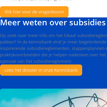
Klik hier voor de vragenboom
Meer weten over subsidies
Op zoek naar meer info om het lokaal subsidieregle
pakken? In de kennisbank vind je meer begeleidende 
inspirerende subsidiereglementen, stappenplannen 
praktijkvoorbeelden die je helpen nadenken over het
opmaak van het subsidiereglement.
Lees het dossier in onze Kennisbank