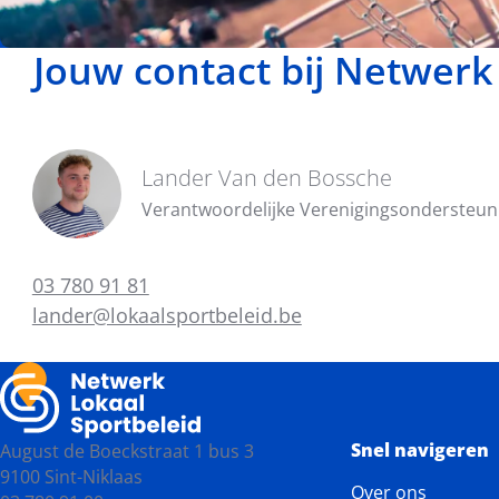
Jouw contact bij Netwerk
Lander Van den Bossche
Verantwoordelijke Verenigingsondersteun
03 780 91 81
lander@lokaalsportbeleid.be
Snel navigeren
August de Boeckstraat 1 bus 3
9100 Sint-Niklaas
Over ons