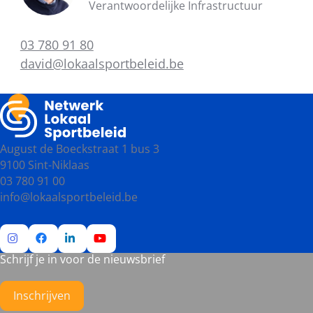
Verantwoordelijke Infrastructuur
03 780 91 80
david@lokaalsportbeleid.be
August de Boeckstraat 1 bus 3
9100 Sint-Niklaas
03 780 91 00
info@lokaalsportbeleid.be
Schrijf je in voor de nieuwsbrief
Ga
Ga
Ga
Ga
naar
naar
naar
naar
Instagram
Facebook
LinkedIn
YouTube
Inschrijven