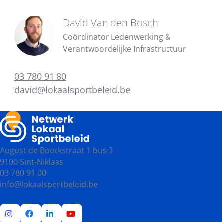
David Van den Bosch
Coördinator Ledenwerking &
Verantwoordelijke Infrastructuur
03 780 91 80
david@lokaalsportbeleid.be
August de Boeckstraat 1 bus 3
9100 Sint-Niklaas
03 780 91 00
info@lokaalsportbeleid.be