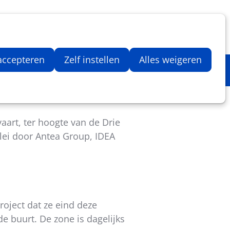
Inloggen
Zoeken
Webshop
Aantal artikelen in winkelwage
 accepteren
Zelf instellen
Alles weigeren
art, ter hoogte van de Drie
lei door Antea Group, IDEA
oject dat ze eind deze
e buurt. De zone is dagelijks