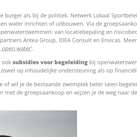
e burger als bij de politiek. Netwerk Lokaal Sportbel
pen water inrichten of uitbouwen. Via de groepsaank
d openwaterzwemmen: van locatiebepaling en risicobe
artners Antea Group, IDEA Consult en Envicas. Meer i
 open water'
.
ook
subsidies voor begeleiding
bij openwaterzwem
 zowel op inhoudelijke ondersteuning als op financië
 of wil je de bestaande zwemplek beter laten begel
er met de groepsaankoop en wijzen je de weg naar de 