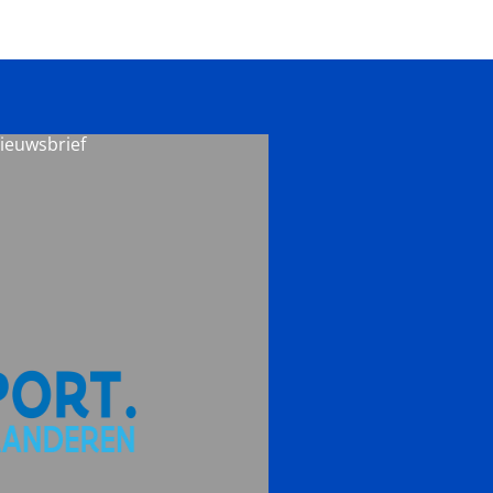
nieuw(s)?
-
Tijdschrift
Lokaal
Sportbeleid
#298
nieuwsbrief