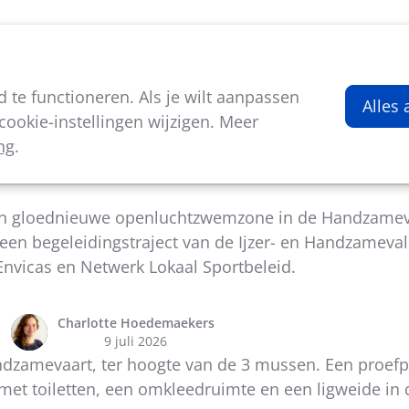
viteiten
Kenniscentrum
Nieuws
Over ons
te functioneren. Als je wilt aanpassen
Alles
ookie-instellingen wijzigen. Meer
ng
.
smuide opent nieuwe zwemzone
 een gloednieuwe openluchtzwemzone in de Handzameva
en begeleidingstraject van de Ijzer- en Handzameval
Envicas en Netwerk Lokaal Sportbeleid.
Charlotte Hoedemaekers
9 juli 2026
dzamevaart, ter hoogte van de 3 mussen. Een proefpr
et toiletten, een omkleedruimte en een ligweide in d