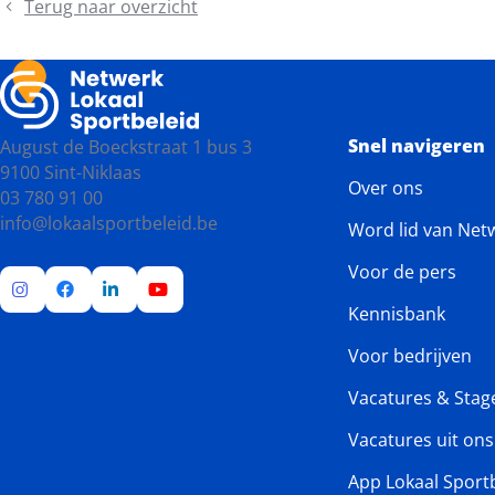
date
Terug naar overzicht
provinciale
najaarsvergaderingen
2026
Snel navigeren
August de Boeckstraat 1 bus 3
9100 Sint-Niklaas
Over ons
03 780 91 00
info@lokaalsportbeleid.be
Word lid van Net
Voor de pers
Kennisbank
Ga
Ga
Ga
Ga
naar
naar
naar
naar
Voor bedrijven
Instagram
Facebook
LinkedIn
YouTube
Vacatures & Stag
Vacatures uit on
App Lokaal Sport