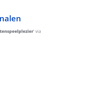
analen
tenspeelplezier
'
via