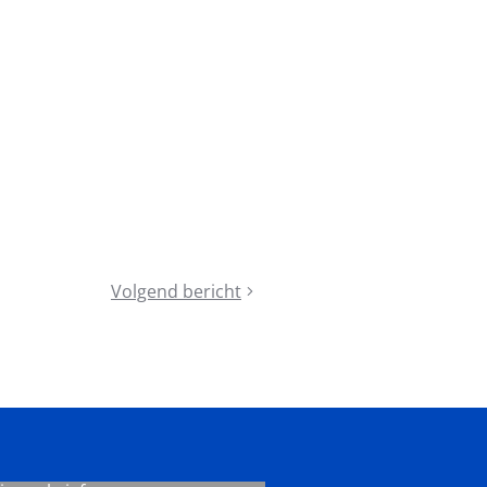
Volgend bericht
Congres
Lokaal
Sportbeleid
2027
-
Overnachten