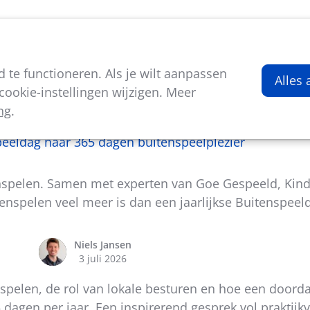
viteiten
Kenniscentrum
Nieuws
Over ons
te functioneren. Als je wilt aanpassen
Alles
ookie-instellingen wijzigen. Meer
ng
.
In de kijker
eeldag naar 365 dagen buitenspeelplezier
tenspelen. Samen met experten van Goe Gespeeld, Kin
spelen veel meer is dan een jaarlijkse Buitenspeel
Niels Jansen
3 juli 2026
pelen, de rol van lokale besturen en hoe een doorda
dagen per jaar. Een inspirerend gesprek vol praktij