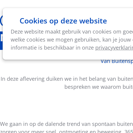
Cookies op deze website
Thema's
Vorming & acti
Deze website maakt gebruik van cookies om goed 
Nieuws
welke cookies we mogen gebruiken, kan je jouw c
informatie is beschikbaar in onze
privacyverklari
Van Buitensp
In deze aflevering duiken we in het belang van bui
bespreken we waarom buiten
We gaan in op de dalende trend van spontaan buitens
Deel
zorgen voor meer spel, ontmoeting en beweging, 365 