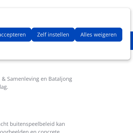
Inloggen
Zoeken
Webshop
Aantal artikelen in winkelwage
 accepteren
Zelf instellen
Alles weigeren
d & Samenleving en Bataljong
dag.
cht buitenspeelbeleid kan
kvoorbeelden en concrete