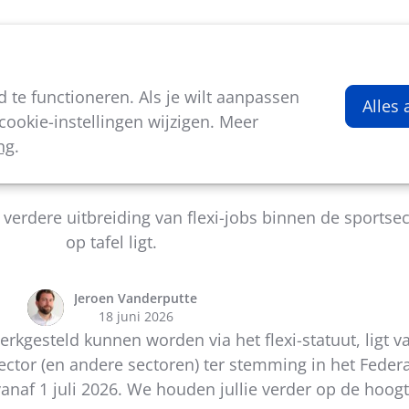
viteiten
Kenniscentrum
Nieuws
Over ons
te functioneren. Als je wilt aanpassen
Alles
ookie-instellingen wijzigen. Meer
ng
.
i-jobs in de volledige sportsector?
erdere uitbreiding van flexi-jobs binnen de sportsect
op tafel ligt.
Jeroen Vanderputte
18 juni 2026
rkgesteld kunnen worden via het flexi-statuut, ligt 
sector (en andere sectoren) ter stemming in het Feder
vanaf 1 juli 2026. We houden jullie verder op de hoo