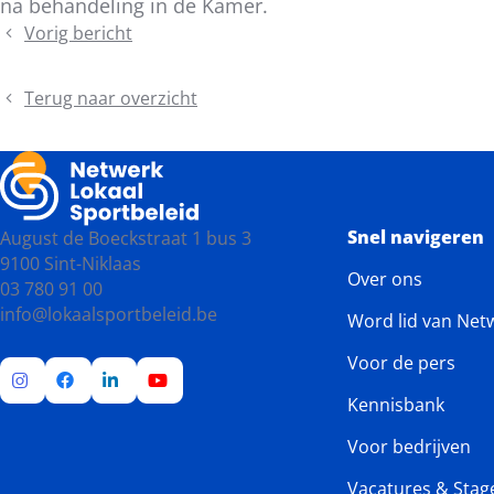
na behandeling in de Kamer.
bericht
Vorig bericht
Zonovergoten
Trefdag
Sportinfrastructuur
Terug naar overzicht
Snel navigeren
August de Boeckstraat 1 bus 3
9100 Sint-Niklaas
Over ons
03 780 91 00
info@lokaalsportbeleid.be
Word lid van Net
Voor de pers
Kennisbank
Ga
Ga
Ga
Ga
naar
naar
naar
naar
Voor bedrijven
Instagram
Facebook
LinkedIn
YouTube
Vacatures & Stag