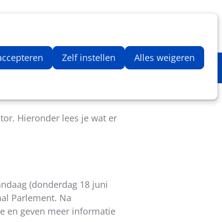
Inloggen
Zoeken
Webshop
Aantal artikelen in winkelwage
 accepteren
Zelf instellen
Alles weigeren
or. Hieronder lees je wat er
vandaag (donderdag 18 juni
aal Parlement. Na
gte en geven meer informatie