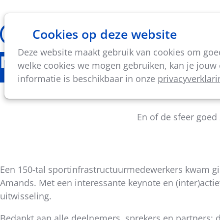
Cookies op deze website
Thema's
Vorming & acti
Deze website maakt gebruik van cookies om goed 
Nieuws
welke cookies we mogen gebruiken, kan je jouw c
informatie is beschikbaar in onze
privacyverklari
Zonove
En of de sfeer goed 
Een 150-tal sportinfrastructuurmedewerkers kwam gis
Amands. Met een interessante keynote en (inter)acti
Deel
uitwisseling.
dit
bericht
Bedankt aan alle deelnemers, sprekers en partners: d