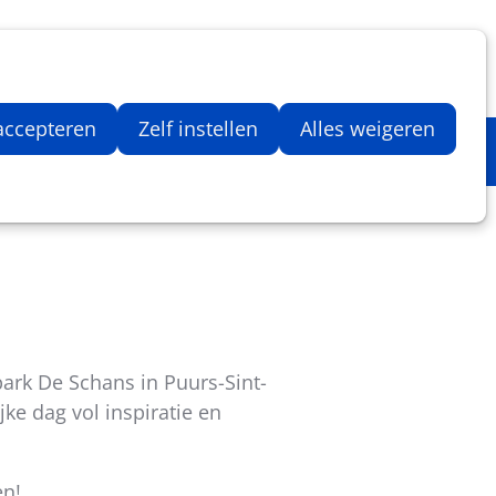
Inloggen
Zoeken
Webshop
Aantal artikelen in winkelwage
 accepteren
Zelf instellen
Alles weigeren
ark De Schans in Puurs-Sint-
ke dag vol inspiratie en
en!