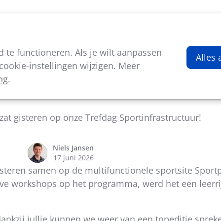
viteiten
Kenniscentrum
Nieuws
Over ons
te functioneren. Als je wilt aanpassen
Alles
ookie-instellingen wijzigen. Meer
ng
.
rgoten Trefdag Sportinfrastructuur
zat gisteren op onze Trefdag Sportinfrastructuur!
Niels Jansen
17 juni 2026
teren samen op de multifunctionele sportsite Sportp
eve workshops op het programma, werd het een leerrij
ankzij jullie kunnen we weer van een topeditie sprek