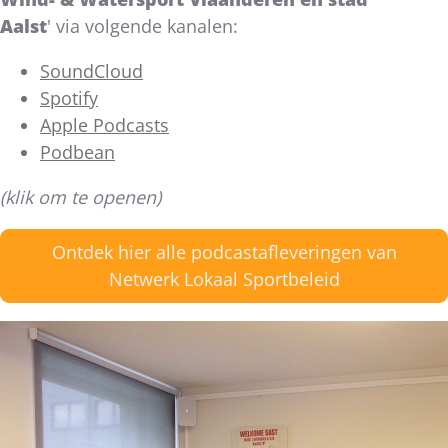
Aalst
'
via volgende kanalen:
SoundCloud
Spotify
Apple Podcasts
Podbean
(klik om te openen)
Ontdek hier alle podcastafleveringen van
Netwerk Lokaal Sportbeleid