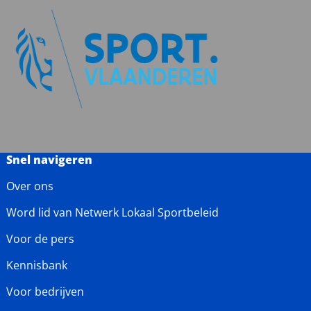
Snel navigeren
Over ons
Word lid van Netwerk Lokaal Sportbeleid
Voor de pers
Kennisbank
Voor bedrijven