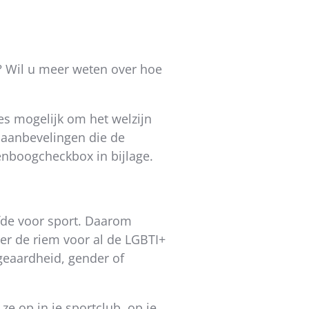
n? Wil u meer weten over hoe
es mogelijk om het welzijn
saanbevelingen die de
nboogcheckbox in bijlage.
efde voor sport. Daarom
er de riem voor al de LGBTI+
geaardheid, gender of
e op in je sportclub, op je