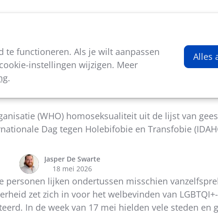
viteiten
Kenniscentrum
Nieuws
Over ons
te functioneren. Als je wilt aanpassen
Alles
ookie-instellingen wijzigen. Meer
ng
.
aandacht voor IDAHOT binnen het lokaal sportbeleid
isatie (WHO) homoseksualiteit uit de lijst van geest
rnationale Dag tegen Holebifobie en Transfobie (IDAH
Jasper De Swarte
18 mei 2026
se personen lijken ondertussen misschien vanzelfspre
erheid zet zich in voor het welbevinden van LGBTQI+
rd. In de week van 17 mei hielden vele steden en 