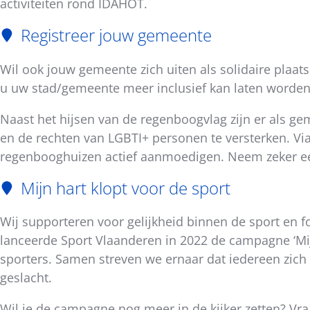
activiteiten rond IDAHOT.
bericht
Registreer jouw gemeente
Wil ook jouw gemeente zich uiten als solidaire plaat
u uw stad/gemeente meer inclusief kan laten worde
Naast het hijsen van de regenboogvlag zijn er als ge
en de rechten van LGBTI+ personen te versterken. Vi
regenbooghuizen actief aanmoedigen. Neem zeker ee
Mijn hart klopt voor de sport
Wij supporteren voor gelijkheid binnen de sport en 
lanceerde Sport Vlaanderen in 2022 de campagne ‘Mijn
sporters. Samen streven we ernaar dat iedereen zich
geslacht.
Wil je de campagne nog meer in de kijker zetten? Vra