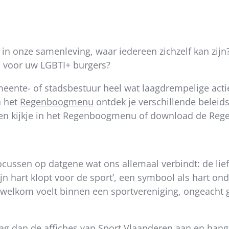
s in onze samenleving, waar iedereen zichzelf kan zij
n voor uw LGBTI+ burgers?
meente- of stadsbestuur heel wat laagdrempelige acti
a het
Regenboogmenu
ontdek je verschillende beleid
n kijkje in het Regenboogmenu of download de Rege
focussen op datgene wat ons allemaal verbindt: de li
 hart klopt voor de sport’, een symbool als hart ond
 welkom voelt binnen een sportvereniging, ongeacht 
ag dan de affiches van Sport Vlaanderen aan en hang z