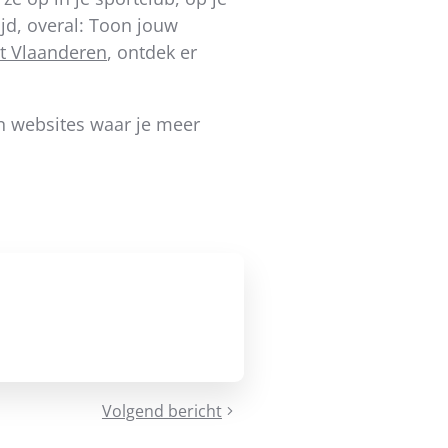
ijd, overal: Toon jouw
t Vlaanderen
, ontdek er
en websites waar je meer
Volgend bericht
Schrijf
je