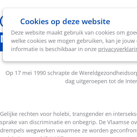
Cookies op deze website
Thema's
Vorming & acti
Deze website maakt gebruik van cookies om goed 
Nieuws
welke cookies we mogen gebruiken, kan je jouw c
informatie is beschikbaar in onze
privacyverklari
Sport voor iedereen: 
Op 17 mei 1990 schrapte de Wereldgezondheidsorgan
dag uitgeroepen tot de Inte
Gelijke rechten voor holebi, transgender en intersek
sprake van discriminatie en onbegrip. De Vlaamse ov
Deel
drempels wegwerken waarmee ze worden geconfrontee
dit