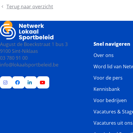
Terug naar overzicht
Snel navigeren
August de Boeckstraat 1 bus 3
9100 Sint-Niklaas
Over ons
03 780 91 00
info@lokaalsportbeleid.be
Word lid van Net
Voor de pers
Kennisbank
Ga
Ga
Ga
Ga
naar
naar
naar
naar
Voor bedrijven
Instagram
Facebook
LinkedIn
YouTube
Vacatures & Stag
Vacatures uit on