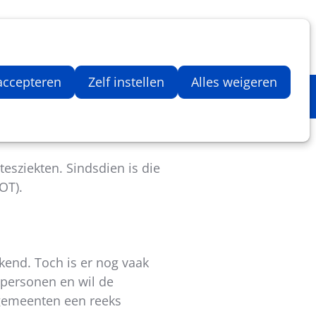
Inloggen
Zoeken
Webshop
Aantal artikelen in winkelwage
 accepteren
Zelf instellen
Alles weigeren
esziekten. Sindsdien is die
OT).
kend. Toch is er nog vaak
-personen en wil de
gemeenten een reeks