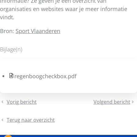
informatie? Ze geven je een overzicht van
organisaties en websites waar je meer informatie
vindt.
Bron:
Sport Vlaanderen
Bijlage(n)
Deel
dit
bericht
regenboogcheckbox.pdf
Vorig bericht
Volgend bericht
Welkom,
Schrijf
Elise
je
in
Terug naar overzicht
voor
de