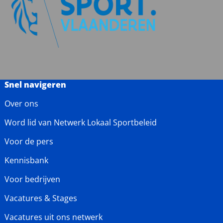
Snel navigeren
Over ons
Word lid van Netwerk Lokaal Sportbeleid
Voor de pers
Kennisbank
Voor bedrijven
Vacatures & Stages
Vacatures uit ons netwerk