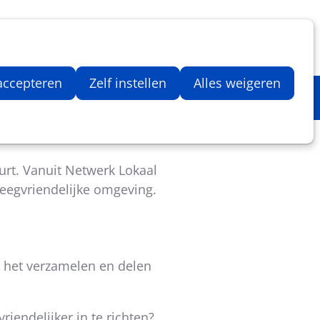
Inloggen
Zoeken
Webshop
Aantal artikelen in winkelwage
 accepteren
Zelf instellen
Alles weigeren
uurt. Vanuit Netwerk Lokaal
eegvriendelijke omgeving.
 het verzamelen en delen
iendelijker in te richten?