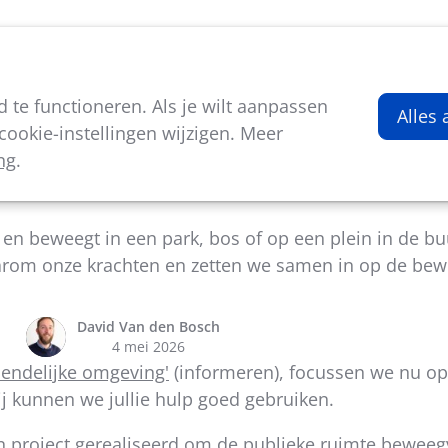
viteiten
Kenniscentrum
Nieuws
Over ons
te functioneren. Als je wilt aanpassen
Alles
ookie-instellingen wijzigen. Meer
ng
.
tievoorbeelden Beweegvriendelijke Omgeving
rt en beweegt in een park, bos of op een plein in de b
arom onze krachten en zetten we samen in op de bew
David Van den Bosch
4 mei 2026
iendelijke omgeving'
(informeren), focussen we nu op
ij kunnen we jullie hulp goed gebruiken.
n project gerealiseerd om de publieke ruimte beweegvr