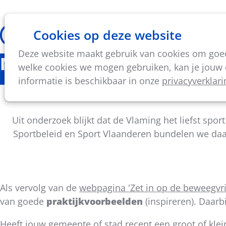
Cookies op deze website
Thema's
Vorming & acti
Deze website maakt gebruik van cookies om goed 
Nieuws
welke cookies we mogen gebruiken, kan je jouw c
informatie is beschikbaar in onze
privacyverklari
Oproep inspira
Uit onderzoek blijkt dat de Vlaming het liefst spo
Sportbeleid en Sport Vlaanderen bundelen we da
Als vervolg van de
webpagina 'Zet in op de beweegvr
van goede
praktijkvoorbeelden
(inspireren). Daarb
Deel
dit
Heeft jouw gemeente of stad recent een groot of klei