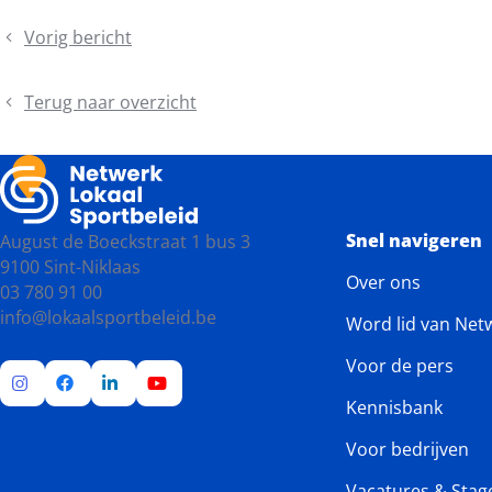
Vorig bericht
Symposium
'De
Ongebonden
Terug naar overzicht
Sporter
Ontcijferd'
Snel navigeren
August de Boeckstraat 1 bus 3
9100 Sint-Niklaas
Over ons
03 780 91 00
info@lokaalsportbeleid.be
Word lid van Net
Voor de pers
Kennisbank
Ga
Ga
Ga
Ga
naar
naar
naar
naar
Voor bedrijven
Instagram
Facebook
LinkedIn
YouTube
Vacatures & Stag