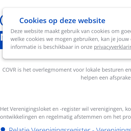
Cookies op deze website
Thema's
Vorming & acti
Deze website maakt gebruik van cookies om goed 
Nieuws
welke cookies we mogen gebruiken, kan je jouw c
informatie is beschikbaar in onze
privacyverklari
Uitnodiging comm
COVR is het overlegmoment voor lokale besturen en 
helpen een afspraken
Het Verenigingsloket en -register wil verenigingen,
ontwikkelingen en regelmatig afstemmen om het pro
Deel
dit
Relatie Verenigingsregister - Vereniging