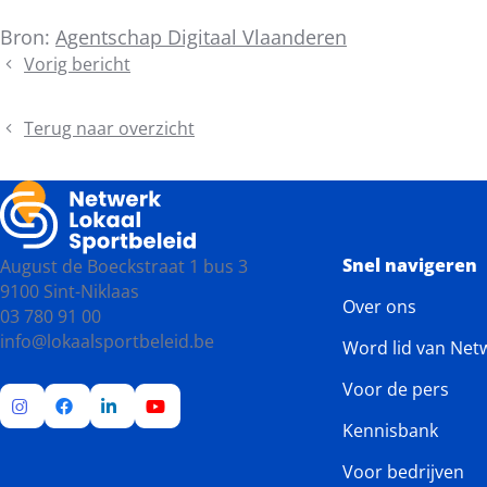
Bron:
Agentschap Digitaal Vlaanderen
Vorig bericht
SAVE
THE
DATE
Terug naar overzicht
–
Inspiratiedagen
BOA
Snel navigeren
August de Boeckstraat 1 bus 3
9100 Sint-Niklaas
Over ons
03 780 91 00
info@lokaalsportbeleid.be
Word lid van Net
Voor de pers
Kennisbank
Ga
Ga
Ga
Ga
naar
naar
naar
naar
Voor bedrijven