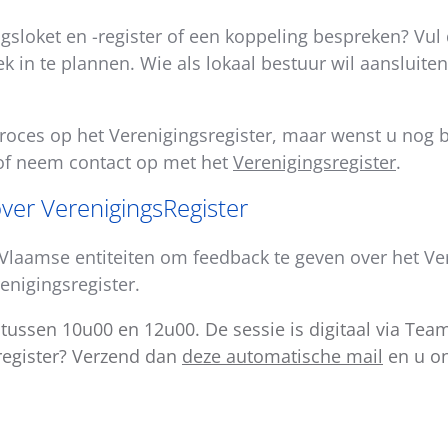
sloket en -register of een koppeling bespreken? Vul
k in te plannen.
Wie als lokaal bestuur wil aansluite
sproces op het Verenigingsregister, maar wenst u nog
f neem contact op met het
Verenigingsregister
.
ver VerenigingsRegister
laamse entiteiten om feedback te geven over het Ver
enigingsregister.
 tussen 10u00 en 12u00. De sessie is digitaal via Tea
register? Verzend dan
deze automatische mail
en u on