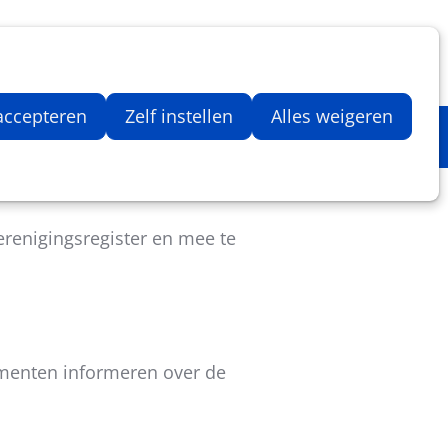
Inloggen
Zoeken
Webshop
Aantal artikelen in winkelwage
 accepteren
Zelf instellen
Alles weigeren
renigingsregister en mee te
ementen informeren over de