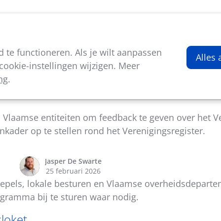
viteiten
Kenniscentrum
Nieuws
Over ons
te functioneren. Als je wilt aanpassen
Alles
ookie-instellingen wijzigen. Meer
ng
.
unicatie en overleg over Verenigingsregister
Vlaamse entiteiten om feedback te geven over het Ve
kader op te stellen rond het Verenigingsregister.
Jasper De Swarte
25 februari 2026
 koepels, lokale besturen en Vlaamse overheidsdepart
gramma bij te sturen waar nodig.
sloket