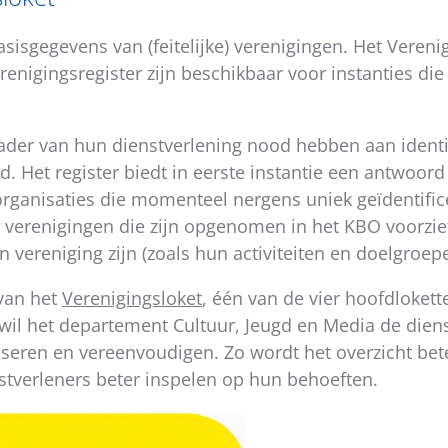
isgegevens van (feitelijke) verenigingen. Het Verenigi
enigingsregister zijn beschikbaar voor instanties die
 kader van hun dienstverlening nood hebben aan ident
d. Het register biedt in eerste instantie een antwoor
lorganisaties die momenteel nergens uniek geïdentifi
erenigingen die zijn opgenomen in het KBO voorziet
n vereniging zijn (zoals hun activiteiten en doelgroep
 van het
Verenigingsloket
, één van de vier hoofdloket
et wil het departement Cultuur, Jeugd en Media de dien
eren en vereenvoudigen. Zo wordt het overzicht beter
stverleners beter inspelen op hun behoeften.