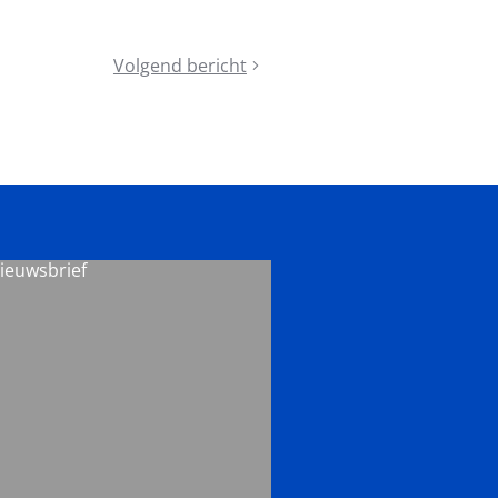
Volgend bericht
Congres
Lokaal
Sportbeleid
in
Bilzen-
Hoeselt
nieuwsbrief