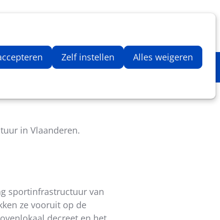
Inloggen
Zoeken
Webshop
Aantal artikelen in winkelwage
 accepteren
Zelf instellen
Alles weigeren
ctuur in Vlaanderen.
g sportinfrastructuur van
kken ze vooruit op de
ovenlokaal decreet en het