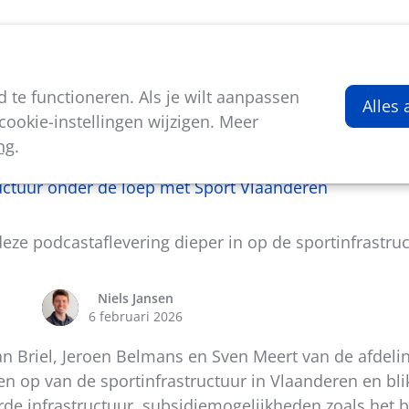
viteiten
Kenniscentrum
Nieuws
Over ons
te functioneren. Als je wilt aanpassen
Alles
ookie-instellingen wijzigen. Meer
ng
.
In de kijker
uctuur onder de loep met Sport Vlaanderen
ze podcastaflevering dieper in op de sportinfrastru
Niels Jansen
6 februari 2026
n Briel, Jeroen Belmans en Sven Meert van de afdelin
 op van de sportinfrastructuur in Vlaanderen en bli
e infrastructuur, subsidiemogelijkheden zoals het b