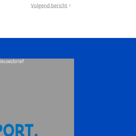
Volgend bericht
Spo(r)tlight
2026
Brussel
nieuwsbrief