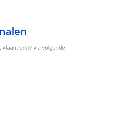
analen
t Vlaanderen'
via volgende