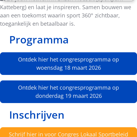
Katteberg) en laat je inspireren. Samen bouwen we
aan een toekomst waarin sport 360° zichtbaar,
toegankelijk en betaalbaar is.
Programma
Ontdek hier het congresprogramma op
woensdag 18 maart 2026
Ontdek hier het congresprogramma op
donderdag 19 maart 2026
Inschrijven
Schrijf hier in voor Congres Lokaal Sportbeleid