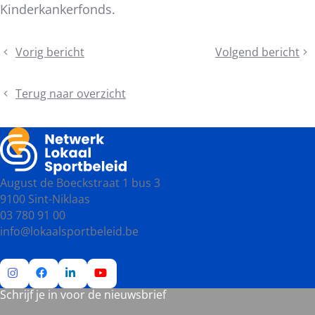
Kinderkankerfonds.
Deel
Vorig bericht
Volgend bericht
Telex
Podcast
dit
Bestuursorgaan
Lokaal
bericht
Sportbeleid
Terug naar overzicht
August de Boeckstraat 1 bus 3
9100 Sint-Niklaas
03 780 91 00
info@lokaalsportbeleid.be
Schrijf je in voor de nieuwsbrief
Ga
Ga
Ga
Ga
naar
naar
naar
naar