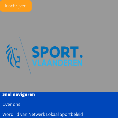
Instagram
Facebook
LinkedIn
YouTube
Inschrijven
Snel navigeren
Over ons
Word lid van Netwerk Lokaal Sportbeleid