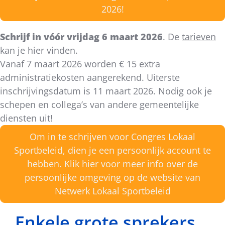
2026!
Schrijf in vóór vrijdag 6 maart 2026
. De
tarieven
kan je hier vinden.
Vanaf 7 maart 2026 worden € 15 extra
administratiekosten aangerekend. Uiterste
inschrijvingsdatum is 11 maart 2026. Nodig ook je
schepen en collega’s van andere gemeentelijke
diensten uit!
Om in te schrijven voor Congres Lokaal
Sportbeleid, dien je een persoonlijk account te
hebben. Klik hier voor meer info over de
persoonlijke omgeving op de website van
Netwerk Lokaal Sportbeleid
Enkele grote sprekers