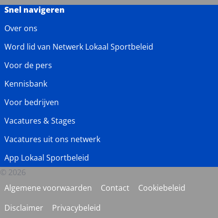
Snel navigeren
Over ons
Word lid van Netwerk Lokaal Sportbeleid
Voor de pers
Kennisbank
Voor bedrijven
Vacatures & Stages
Vacatures uit ons netwerk
App Lokaal Sportbeleid
© 2026
Algemene voorwaarden
Contact
Cookiebeleid
Disclaimer
Privacybeleid