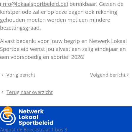
(
info@lokaalsportbeleid.be
) bereikbaar. Gezien de
kerstperiode zal er op deze dagen ook rekening
gehouden moeten worden met een mindere
bezettingsgraad.
Alvast bedankt voor jouw begrip en Netwerk Lokaal
Sportbeleid wenst jou alvast een zalig eindejaar en
een voorspoedig en sportief 2026!
Deel
Vorig bericht
Volgend bericht
Vormingen
Netwerk
dit
voorjaar
Lokaal
bericht
2026
Sportbeleid
Terug naar overzicht
gehoord
in
Commissie
Sport
rond
August de Boeckstraat 1 bus 3
de