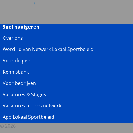
Snel navigeren
Over ons
Word lid van Netwerk Lokaal Sportbeleid
Voor de pers
Kennisbank
Voor bedrijven
Vacatures & Stages
Vacatures uit ons netwerk
App Lokaal Sportbeleid
© 2026