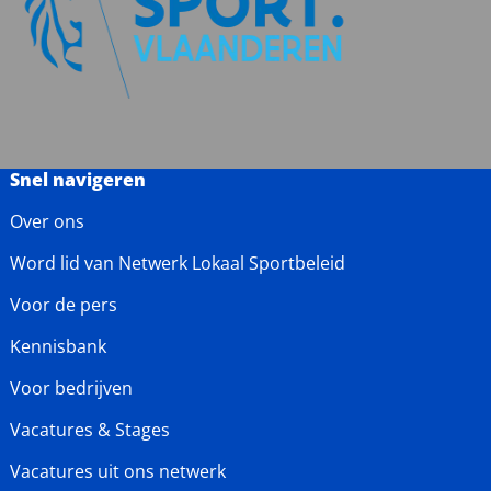
Snel navigeren
Over ons
Word lid van Netwerk Lokaal Sportbeleid
Voor de pers
Kennisbank
Voor bedrijven
Vacatures & Stages
Vacatures uit ons netwerk