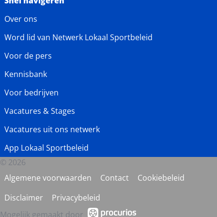
Snel navigeren
Over ons
Word lid van Netwerk Lokaal Sportbeleid
Voor de pers
Kennisbank
Voor bedrijven
Vacatures & Stages
Vacatures uit ons netwerk
App Lokaal Sportbeleid
© 2026
Algemene voorwaarden
Contact
Cookiebeleid
Disclaimer
Privacybeleid
Mogelijk gemaakt door