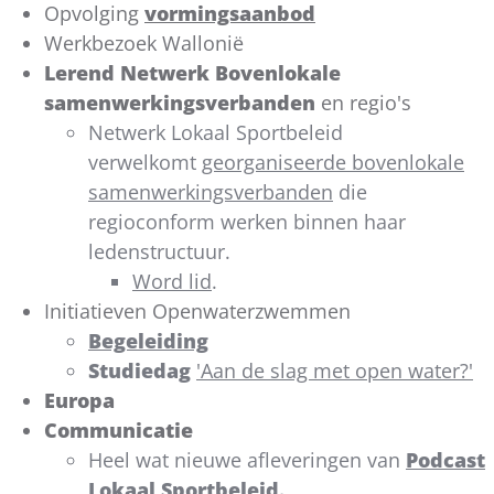
Opvolging
vormingsaanbod
Werkbezoek Wallonië
Lerend Netwerk Bovenlokale
samenwerkingsverbanden
en regio's
Netwerk Lokaal Sportbeleid
verwelkomt
georganiseerde bovenlokale
samenwerkingsverbanden
die
regioconform werken binnen haar
ledenstructuur.
Word lid
.
Initiatieven Openwaterzwemmen
Begeleiding
Studiedag
'Aan de slag met open water?'
Europa
Communicatie
Heel wat nieuwe afleveringen van
Podcast
Lokaal Sportbeleid.