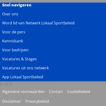
Snel navigeren
Over ons
Word lid van Netwerk Lokaal Sportbeleid
Voor de pers
Kennisbank
Voor bedrijven
Vacatures & Stages
Vacatures uit ons netwerk
App Lokaal Sportbeleid
© 2026
Algemene voorwaarden
Contact
Cookiebeleid
Disclaimer
Privacybeleid