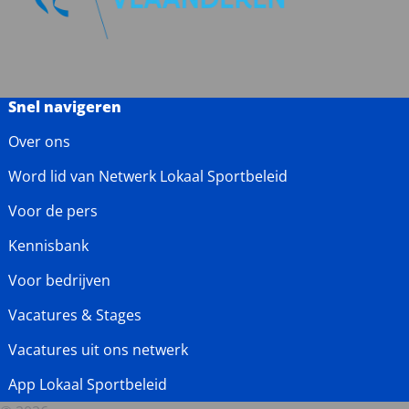
Snel navigeren
Over ons
Word lid van Netwerk Lokaal Sportbeleid
Voor de pers
Kennisbank
Voor bedrijven
Vacatures & Stages
Vacatures uit ons netwerk
App Lokaal Sportbeleid