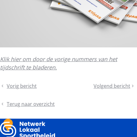
Klik hier om door de vorige nummers van het
tijdschrift te bladeren.
Deel
Vorig bericht
Volgend bericht
Welkom,
Podcast:
dit
Lander!
Openwaterzwemm
bericht
in
Terug naar overzicht
Mechelen
en
Brugge