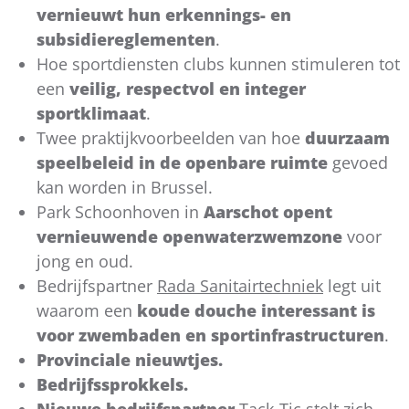
vernieuwt hun erkennings- en
subsidiereglementen
.
Hoe sportdiensten clubs kunnen stimuleren tot
een
veilig, respectvol en integer
sportklimaat
.
Twee praktijkvoorbeelden van hoe
duurzaam
speelbeleid in de openbare ruimte
gevoed
kan worden in Brussel.
Park Schoonhoven in
Aarschot opent
vernieuwende openwaterzwemzone
voor
jong en oud.
Bedrijfspartner
Rada Sanitairtechniek
legt uit
waarom een
koude douche interessant is
voor zwembaden en sportinfrastructuren
.
Provinciale nieuwtjes.
Bedrijfssprokkels.
Nieuwe bedrijfspartner
Tack-Tic
stelt zich