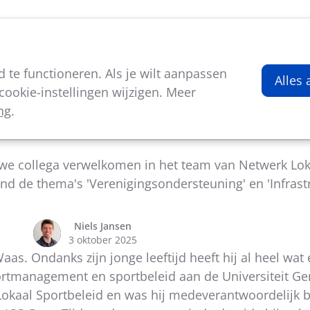
viteiten
Kenniscentrum
Nieuws
Over ons
te functioneren. Als je wilt aanpassen
Alles
ookie-instellingen wijzigen. Meer
ng
.
Welkom, Lander!
 collega verwelkomen in het team van Netwerk Loka
nd de thema's 'Verenigingsondersteuning' en 'Infrast
Niels Jansen
3 oktober 2025
aas. Ondanks zijn jonge leeftijd heeft hij al heel wa
sportmanagement en sportbeleid aan de Universiteit G
 Lokaal Sportbeleid en was hij medeverantwoordelijk b