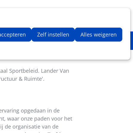
Inloggen
Zoeken
Webshop
Aantal artikelen in winkelwage
 accepteren
Zelf instellen
Alles weigeren
al Sportbeleid. Lander Van
ructuur & Ruimte'.
t ervaring opgedaan in de
ent, waar onze paden voor het
ij de organisatie van de