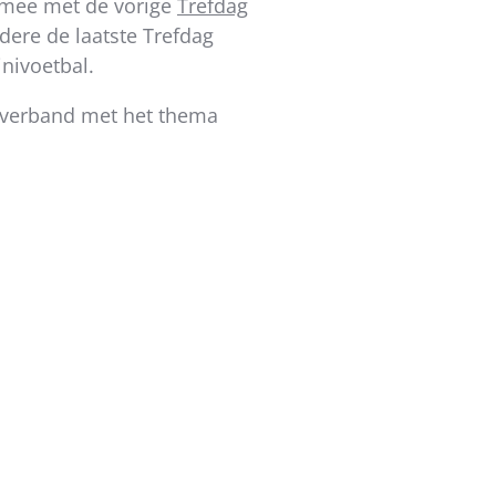
k mee met de vorige
Trefdag
dere de laatste Trefdag
minivoetbal.
n verband met het thema