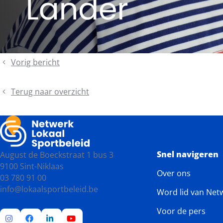
Vorig bericht
Podcast:
Openwaterzwemmen
in
Terug naar overzicht
Vlaanderen
-
Kansen
en
uitdagingen
Snel navigeren
August de Boeckstraat 1 bus 3
voor
9100 Sint-Niklaas
lokale
Over ons
03 780 91 00
besturen
info@lokaalsportbeleid.be
Word lid van Net
Voor de pers