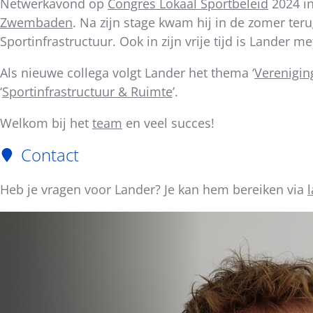
Netwerkavond op
Congres Lokaal Sportbeleid
2024 in
bericht
Zwembaden
. Na zijn stage kwam hij in de zomer ter
Sportinfrastructuur. Ook in zijn vrije tijd is Lander m
Als nieuwe collega volgt Lander het thema ‘
Verenigin
‘
Sportinfrastructuur & Ruimte
’.
Welkom bij het
team
en veel succes!
Contact
Heb je vragen voor Lander? Je kan hem bereiken via