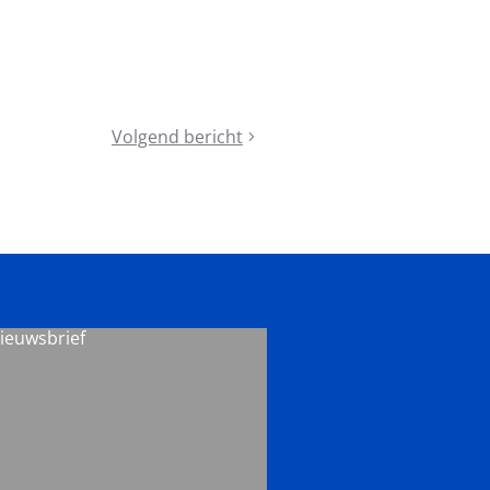
Volgend bericht
Tijdschrift
Lokaal
Sportbeleid
#295
in
jullie
brievenbus
nieuwsbrief