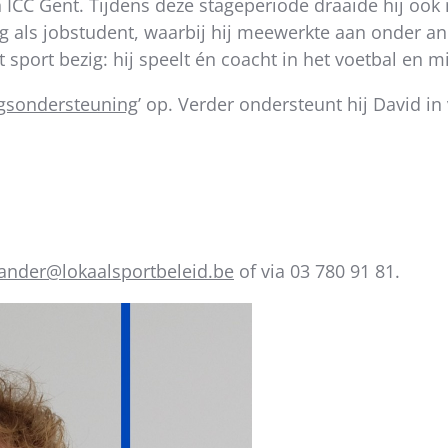
 ICC Gent. Tijdens deze stageperiode draaide hij oo
ug als jobstudent, waarbij hij meewerkte aan onder an
et sport bezig: hij speelt én coacht in het voetbal en 
gsondersteuning
’ op. Verder ondersteunt hij David i
lander@lokaalsportbeleid.be
of via 03 780 91 81.