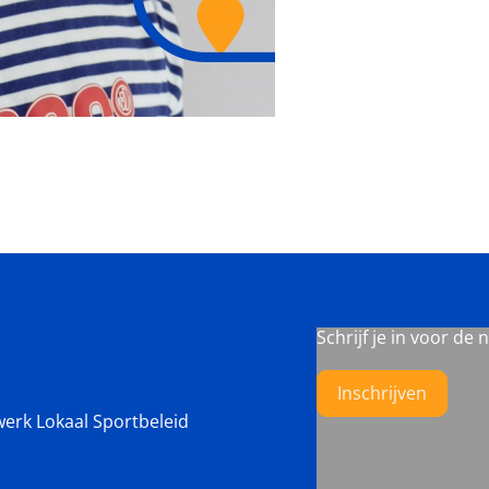
Schrijf je in voor de 
Inschrijven
werk Lokaal Sportbeleid