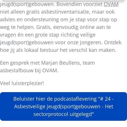
jeugd(sport)gebouwen. Bovendien voorziet
OVAM
niet alleen gratis asbestinventarisatie, maar ook
advies en ondersteuning om je stap voor stap op
weg te helpen. Gratis, eenvoudig online aan te
vragen én een grote stap richting veilige
jeugd(sport)gebouwen voor onze jongeren. Ontdek
hoe jij als lokaal bestuur het verschil kan maken.
Een gesprek met Marjan Beullens, team
asbestafbouw bij OVAM.
Veel luisterplezier!
Beluister hier de podcastaflevering "# 24 -
Asbestveilige jeugd(sport)gebouwen - Het
sectorprotocol uitgelegd"