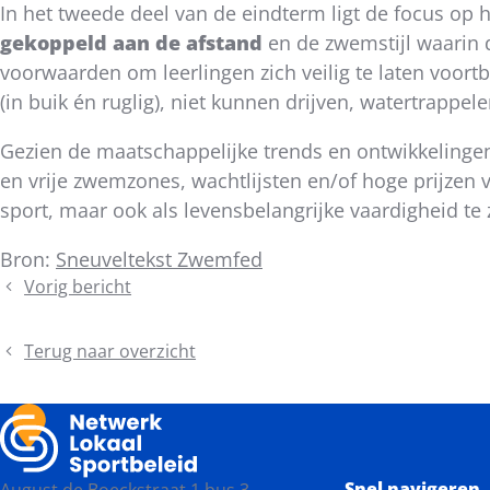
In het tweede deel van de eindterm ligt de focus o
gekoppeld aan de afstand
en de zwemstijl waarin 
voorwaarden om leerlingen zich veilig te laten voo
(in buik én ruglig), niet kunnen drijven, watertrappelen
Gezien de maatschappelijke trends en ontwikkeling
en vrije zwemzones, wachtlijsten en/of hoge prijzen 
sport, maar ook als levensbelangrijke vaardigheid t
Bron:
Sneuveltekst Zwemfed
Vorig bericht
Kick-
off
Congres
Terug naar overzicht
Lokaal
Sportbeleid
2026
Snel navigeren