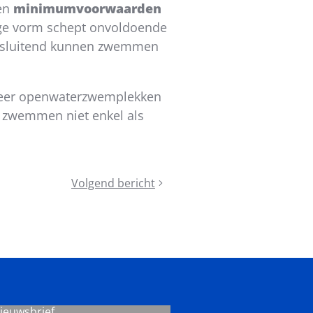
een
minimumvoorwaarden
ige vorm schept onvoldoende
eensluitend kunnen zwemmen
 meer openwaterzwemplekken
jk zwemmen niet enkel als
Volgend bericht
Asbestveilige
jeugd(sport)gebouwen
-
Het
sectorprotocol
uitgelegd
nieuwsbrief