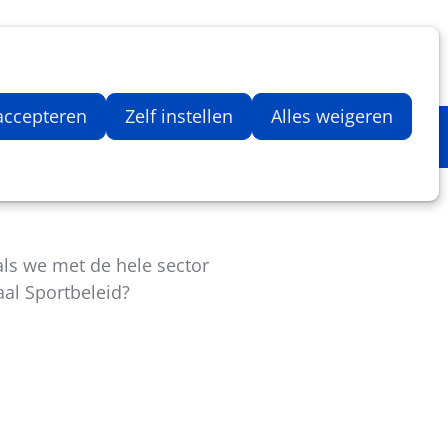
Inloggen
Zoeken
Webshop
Aantal artikelen in winkelwage
 accepteren
Zelf instellen
Alles weigeren
ls we met de hele sector
aal Sportbeleid?