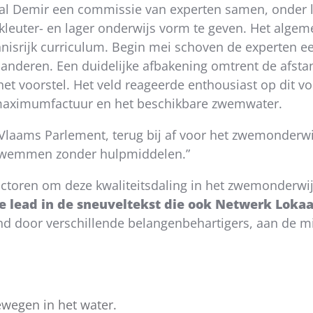
al Demir een commissie van experten samen, onder le
leuter- en lager onderwijs vorm te geven. Het alge
nisrijk curriculum. Begin mei schoven de experten ee
anderen. Een duidelijke afbakening omtrent de afstan
t voorstel. Het veld reageerde enthousiast op dit voo
maximumfactuur en het beschikbare zwemwater.
Vlaams Parlement, terug bij af voor het zwemonderwi
n zwemmen zonder hulpmiddelen.”
actoren om deze kwaliteitsdaling in het zwemonderwij
lead in de sneuveltekst die ook Netwerk Lokaa
nd door verschillende belangenbehartigers, aan de min
wegen in het water.