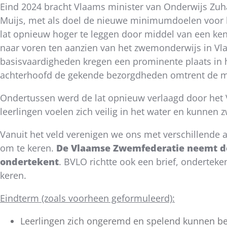
Eind 2024 bracht Vlaams minister van Onderwijs Zuh
dit
Muijs, met als doel de nieuwe minimumdoelen voor k
bericht
lat opnieuw hoger te leggen door middel van een ken
naar voren ten aanzien van het zwemonderwijs in Vla
basisvaardigheden kregen een prominente plaats in he
achterhoofd de gekende bezorgdheden omtrent de 
Ondertussen werd de lat opnieuw verlaagd door het 
leerlingen voelen zich veilig in het water en kunne
Vanuit het veld verenigen we ons met verschillende 
om te keren.
De Vlaamse Zwemfederatie neemt de 
ondertekent
. BVLO richtte ook een brief, onderteke
keren.
Eindterm (zoals voorheen geformuleerd):
Leerlingen zich ongeremd en spelend kunnen be