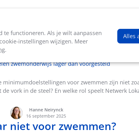
viteiten
Kenniscentrum
Nieuws
Over ons
te functioneren. Als je wilt aanpassen
Alles
ookie-instellingen wijzigen. Meer
ng
.
In de kijker
en zwemonderwijs lager dan voorgesteld
e minimumdoelstellingen voor zwemmen zijn niet zoa
de vork in de steel? En welke rol speelt Netwerk Lok
Hanne Neirynck
16 september 2025
ar niet voor zwemmen?