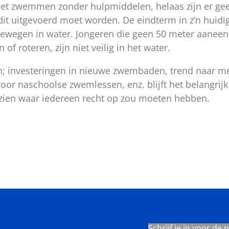
p het zwemmen zonder hulpmiddelen, helaas zijn er g
dit uitgevoerd moet worden. De
eindterm in z’n huid
rtbewegen in water. Jongeren die geen 50 meter aan
 of roteren, zijn niet veilig in het water.
en; investeringen in nieuwe zwembaden, trend naar
voor naschoolse zwemlessen, enz. blijft het belangri
e zien waar iedereen recht op zou moeten hebben.
Schrijf je in voor de 