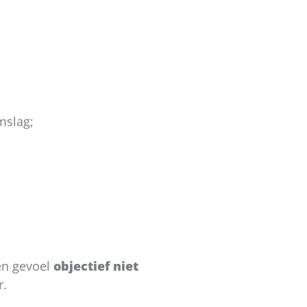
mslag;
een gevoel
objectief niet
r.