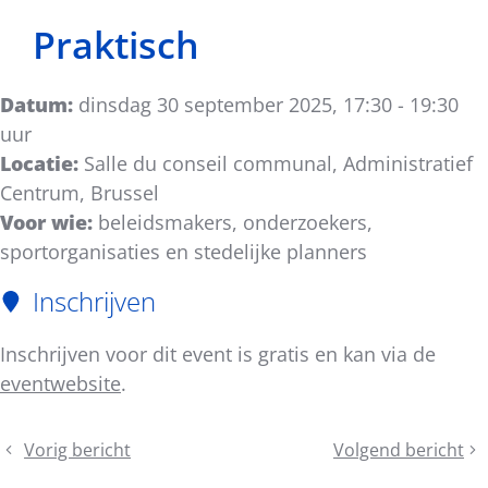
Praktisch
Datum:
dinsdag 30 september 2025, 17:30 - 19:30
uur
Locatie:
Salle du conseil communal, Administratief
Centrum, Brussel
Voor wie:
beleidsmakers, onderzoekers,
sportorganisaties en stedelijke planners
Inschrijven
Inschrijven voor dit event is gratis en kan via de
eventwebsite
.
Deel
Vorig bericht
Volgend bericht
Internationale
Geef
dit
training:
je