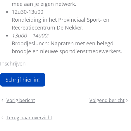
mee aan je eigen netwerk.
12u30-13u00
Rondleiding in het
Provinciaal Sport- en
Recreatiecentrum De Nekker
.
13u00 – 14u00:
Broodjeslunch: Napraten met een belegd
broodje en nieuwe sportdienstmedewerkers.
Inschrijven
Schrijf hier in!
Deel
Vorig bericht
Volgend bericht
Het
Groen-
dit
Congresverslagnummer
Blauw-
bericht
2025
Bruine-
Terug naar overzicht
in
quickscan
jullie
voor