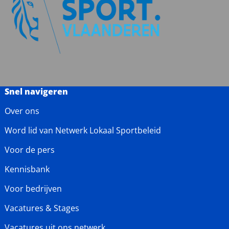
Snel navigeren
Over ons
Word lid van Netwerk Lokaal Sportbeleid
Voor de pers
Kennisbank
Voor bedrijven
Vacatures & Stages
Vacatures uit ons netwerk