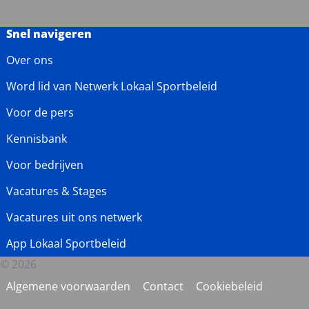
Snel navigeren
Over ons
Word lid van Netwerk Lokaal Sportbeleid
Voor de pers
Kennisbank
Voor bedrijven
Vacatures & Stages
Vacatures uit ons netwerk
App Lokaal Sportbeleid
© 2026
Algemene voorwaarden
Contact
Cookiebeleid