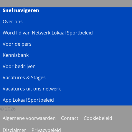
Snel navigeren
Over ons
Word lid van Netwerk Lokaal Sportbeleid
Voor de pers
Kennisbank
Voor bedrijven
Vacatures & Stages
Vacatures uit ons netwerk
App Lokaal Sportbeleid
© 2026
Algemene voorwaarden
Contact
Cookiebeleid
Disclaimer
Privacybeleid