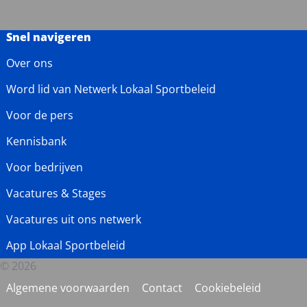
Snel navigeren
Over ons
Word lid van Netwerk Lokaal Sportbeleid
Voor de pers
Kennisbank
Voor bedrijven
Vacatures & Stages
Vacatures uit ons netwerk
App Lokaal Sportbeleid
© 2026
Algemene voorwaarden
Contact
Cookiebeleid