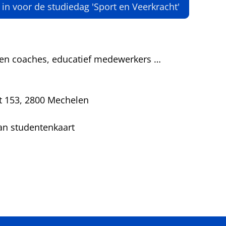
er in voor de studiedag 'Sport en Veerkracht'
 en coaches, educatief medewerkers …
t 153, 2800 Mechelen
an studentenkaart