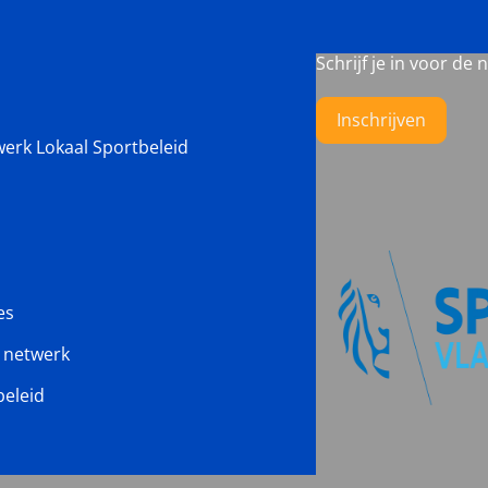
Schrijf je in voor de 
Inschrijven
werk Lokaal Sportbeleid
es
s netwerk
beleid