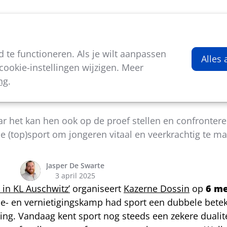
viteiten
Kenniscentrum
Nieuws
Over ons
te functioneren. Als je wilt aanpassen
Alles
ookie-instellingen wijzigen. Meer
ng
.
 Sport en Veerkracht in Kazerne Dossin
 het kan hen ook op de proef stellen en confronter
e (top)sport om jongeren vitaal en veerkrachtig te m
Jasper De Swarte
3 april 2025
 in KL Auschwitz’
organiseert
Kazerne Dossin
op
6 me
tie- en vernietigingskamp had sport een dubbele bete
g. Vandaag kent sport nog steeds een zekere dualite