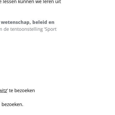
 lessen kunnen we leren uit
t wetenschap, beleid en
 de tentoonstelling ‘Sport
witz
’ te bezoeken
e bezoeken.