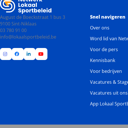
Snel navigeren
August de Boeckstraat 1 bus 3
9100 Sint-Niklaas
Over ons
03 780 91 00
info@lokaalsportbeleid.be
Word lid van Net
Voor de pers
Kennisbank
Ga
Ga
Ga
Ga
naar
naar
naar
naar
Voor bedrijven
Instagram
Facebook
LinkedIn
YouTube
Vacatures & Stag
Vacatures uit on
App Lokaal Sport