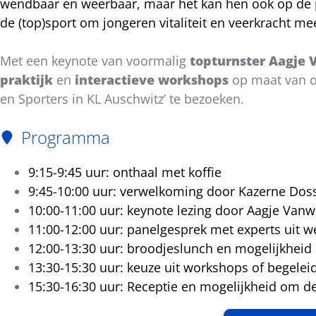
wendbaar en weerbaar, maar het kan hen ook op de p
bericht
de (top)sport om jongeren vitaliteit en veerkracht me
Met een keynote van voormalig
topturnster Aagje
praktijk
en
interactieve workshops
op maat van on
en Sporters in KL Auschwitz’ te bezoeken.
Programma
9:15-9:45 uur: onthaal met koffie
9:45-10:00 uur: verwelkoming door Kazerne Dos
10:00-11:00 uur: keynote lezing door Aagje Van
11:00-12:00 uur: panelgesprek met experts uit we
12:00-13:30 uur: broodjeslunch en mogelijkheid 
13:30-15:30 uur: keuze uit workshops of begele
15:30-16:30 uur: Receptie en mogelijkheid om de 