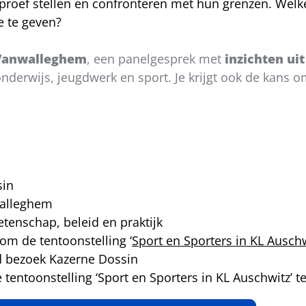
roef stellen en confronteren met hun grenzen. Welke
e te geven?
 Vanwalleghem
, een panelgesprek met
inzichten ui
derwijs, jeugdwerk en sport. Je krijgt ook de kans om
sin
walleghem
tenschap, beleid en praktijk
om de tentoonstelling ‘
Sport en Sporters in KL Ausch
id bezoek Kazerne Dossin
tentoonstelling ‘Sport en Sporters in KL Auschwitz’ t