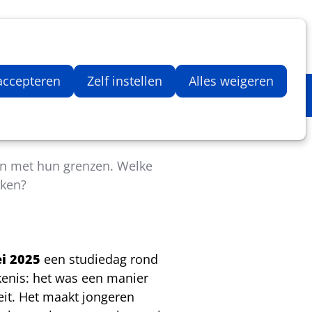
Inloggen
Zoeken
Webshop
Aantal artikelen in winkelwage
 accepteren
Zelf instellen
Alles weigeren
en met hun grenzen. Welke
aken?
i 2025
een studiedag rond
kenis: het was een manier
it. Het maakt jongeren