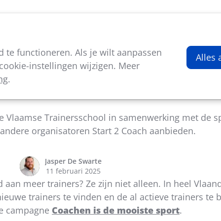
viteiten
Kenniscentrum
Nieuws
Over ons
te functioneren. Als je wilt aanpassen
Alles
ookie-instellingen wijzigen. Meer
ng
.
g Start 2 Coach in jouw stad of gemeente?
de Vlaamse Trainersschool in samenwerking met de s
 andere organisatoren Start 2 Coach aanbieden.
Jasper De Swarte
11 februari 2025
an meer trainers? Ze zijn niet alleen. In heel Vlaan
nieuwe trainers te vinden en de al actieve trainers t
 de campagne
Coachen is de mooiste sport
.