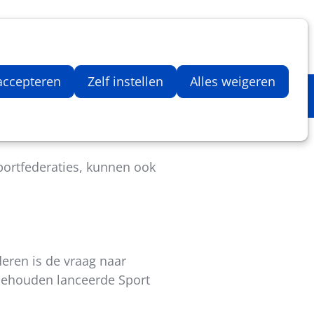
Inloggen
Zoeken
Webshop
Aantal artikelen in winkelwage
 accepteren
Zelf instellen
Alles weigeren
portfederaties, kunnen ook
deren is de vraag naar
e behouden lanceerde Sport