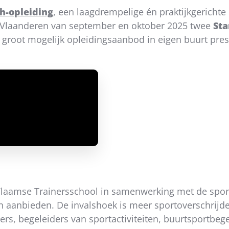
ch-opleiding
, een laagdrempelige én praktijkgerichte
t Vlaanderen van september en oktober 2025 twee
Sta
 groot mogelijk opleidingsaanbod in eigen buurt pre
 Vlaamse Trainersschool in samenwerking met de spor
ch aanbieden. De invalshoek is meer sportoverschrijd
ers, begeleiders van sportactiviteiten, buurtsportbege