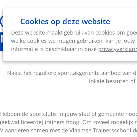
Cookies op deze website
Thema's
Vorming & acti
Deze website maakt gebruik van cookies om goed 
Nieuws
welke cookies we mogen gebruiken, kan je jouw c
informatie is beschikbaar in onze
privacyverklari
Een opleidin
Naast het reguliere sporttakgerichte aanbod van 
lokale besturen of
Hebben de sportclubs in jouw stad of gemeente nood a
(gekwalificeerde) trainers hoog. Om zoveel mogelijk 
Deel
Vlaanderen samen met de Vlaamse Trainersschool
dit