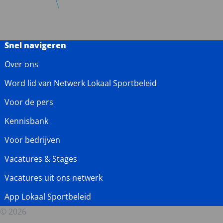
Snel navigeren
Over ons
Word lid van Netwerk Lokaal Sportbeleid
Voor de pers
Kennisbank
Voor bedrijven
Vacatures & Stages
Vacatures uit ons netwerk
App Lokaal Sportbeleid
© 2026