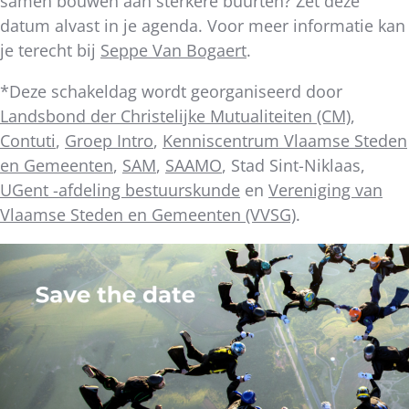
samen bouwen aan sterkere buurten? Zet deze
datum alvast in je agenda. Voor meer informatie kan
je terecht bij
Seppe Van Bogaert
.
*Deze schakeldag wordt georganiseerd door
Landsbond der Christelijke Mutualiteiten (CM)
,
Contuti
,
Groep Intro
,
Kenniscentrum Vlaamse Steden
en Gemeenten
,
SAM
,
SAAMO
, Stad Sint-Niklaas,
UGent -afdeling bestuurskunde
en
Vereniging van
Vlaamse Steden en Gemeenten (VVSG)
.