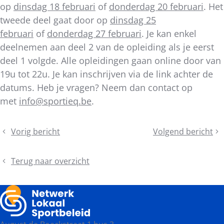
op
dinsdag 18 februari
of
donderdag 20 februari
. Het
tweede deel gaat door op
dinsdag 25
februari
of
donderdag 27 februari
. Je kan enkel
deelnemen aan deel 2 van de opleiding als je eerst
deel 1 volgde. Alle opleidingen gaan online door van
19u tot 22u. Je kan inschrijven via de link achter de
datums. Heb je vragen? Neem dan contact op
met
info@sportieq.be
.
Deel
Vorig bericht
Volgend bericht
Telex
Data
dit
Bestuursorgaan
provinciale
bericht
voorjaarsvergader
Terug naar overzicht
2025