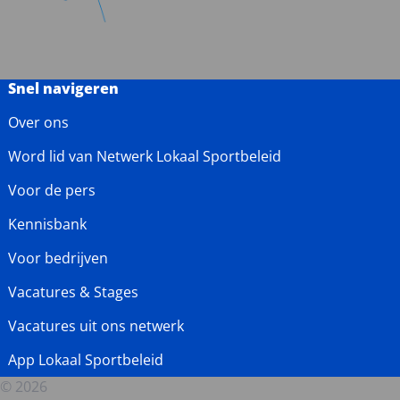
Snel navigeren
Over ons
Word lid van Netwerk Lokaal Sportbeleid
Voor de pers
Kennisbank
Voor bedrijven
Vacatures & Stages
Vacatures uit ons netwerk
App Lokaal Sportbeleid
© 2026