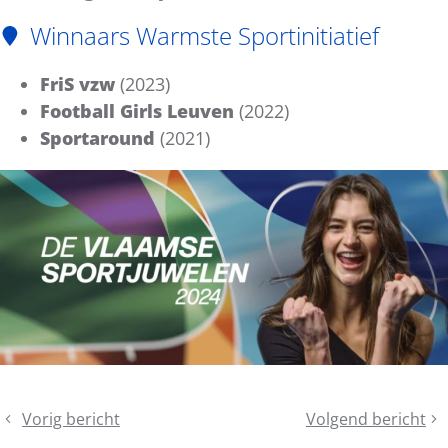
Winnaars Warmste Sportinitiatief
FriS vzw
(2023)
Football Girls Leuven
(2022)
Sportaround
(2021)
Deel
Vorig bericht
Volgend bericht
Kom
Projectoproep
dit