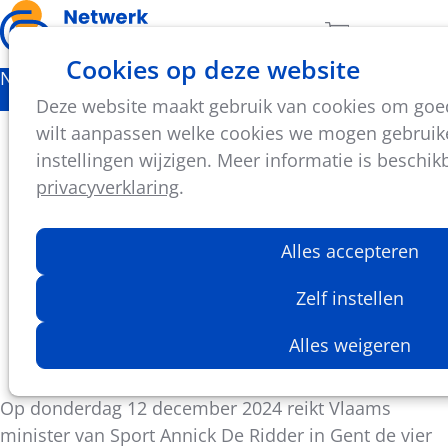
Ope
Zoeken
Aantal artikel
Cookies op deze website
men
Nieuws
Deze website maakt gebruik van cookies om goed 
Ontdek alle genomineerden voor de Vlaamse
wilt aanpassen welke cookies we mogen gebruike
Sportjuwelen 2024
instellingen wijzigen. Meer informatie is beschik
privacyverklaring
.
Op donderdag 12 december 2024 reikt Vlaams
minister Annick De Ridder in Gent de vier Vlaamse
Alles accepteren
Sportjuwelen uit. Stemmen kan van 9 tot 12
december via Sporza.
Zelf instellen
Alles weigeren
Jasper De Swarte
3 december 2024
Op donderdag 12 december 2024 reikt Vlaams
minister van Sport Annick De Ridder in Gent de vier