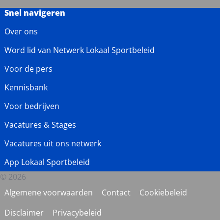
Snel navigeren
Over ons
Word lid van Netwerk Lokaal Sportbeleid
Voor de pers
Kennisbank
Voor bedrijven
Vacatures & Stages
Vacatures uit ons netwerk
App Lokaal Sportbeleid
© 2026
Algemene voorwaarden
Contact
Cookiebeleid
Disclaimer
Privacybeleid