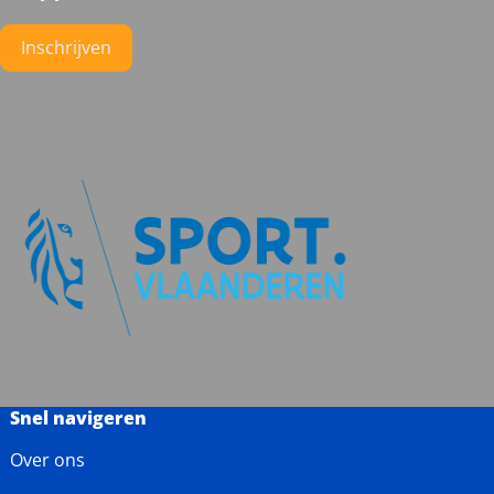
naar
naar
naar
naar
Instagram
Facebook
LinkedIn
YouTube
Inschrijven
Snel navigeren
Over ons