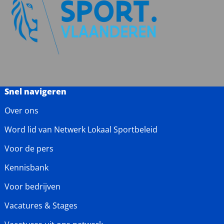
Snel navigeren
Over ons
Word lid van Netwerk Lokaal Sportbeleid
Voor de pers
Kennisbank
Voor bedrijven
Vacatures & Stages