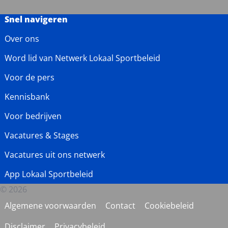
Snel navigeren
Over ons
Word lid van Netwerk Lokaal Sportbeleid
Voor de pers
Kennisbank
Voor bedrijven
Vacatures & Stages
Vacatures uit ons netwerk
App Lokaal Sportbeleid
© 2026
Algemene voorwaarden
Contact
Cookiebeleid
Disclaimer
Privacybeleid