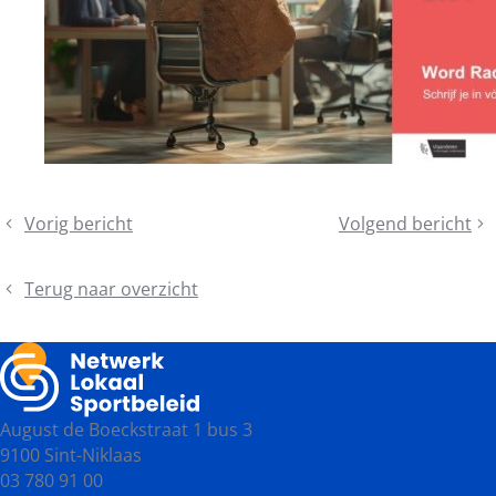
Deel
Vorig bericht
Volgend bericht
Schaaf
Schrijf
dit
je
je
bericht
soft
in
Terug naar overzicht
skills
voor
bij:
de
Twee
provinciale
inspirerende
najaarsvergaderin
opleidingen
2024
August de Boeckstraat 1 bus 3
op
9100 Sint-Niklaas
één
03 780 91 00
dag!