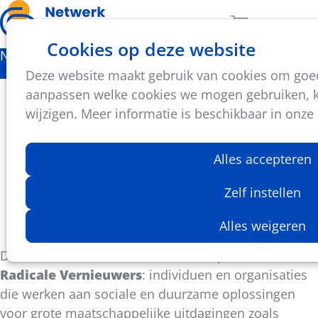
Ope
Zoeken
Aantal artikel
Cookies op deze website
men
Nieuws
Deze website maakt gebruik van cookies om goed 
Ben of ken jij een Radicale Vernieuwer?
aanpassen welke cookies we mogen gebruiken, ka
wijzigen. Meer informatie is beschikbaar in onze
De Sociale InnovatieFabriek zoekt Radicale
Vernieuwers die werken aan sociale en duurzame
Alles accepteren
oplossingen. Stel je kandidaat!
Zelf instellen
Niels Jansen
Alles weigeren
20 september 2024
De Sociale InnovatieFabriek en haar partners zoeken
Radicale Vernieuwers
: individuen en organisaties
die werken aan sociale en duurzame oplossingen
voor grote maatschappelijke uitdagingen zoals