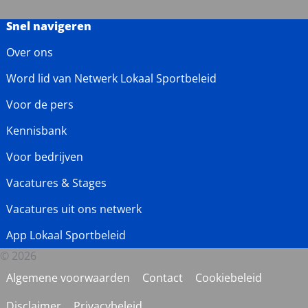
Snel navigeren
Over ons
Word lid van Netwerk Lokaal Sportbeleid
Voor de pers
Kennisbank
Voor bedrijven
Vacatures & Stages
Vacatures uit ons netwerk
App Lokaal Sportbeleid
© 2026
Algemene voorwaarden
Contact
Cookiebeleid
Disclaimer
Privacybeleid