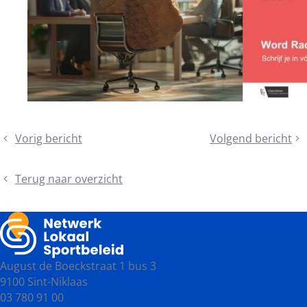
Deel
Vorig bericht
Volgend bericht
Schaaf
Schrijf
dit
je
je
bericht
soft
in
Terug naar overzicht
skills
voor
bij:
de
Twee
provinciale
inspirerende
najaarsvergaderin
opleidingen
2024
August de Boeckstraat 1 bus 3
op
9100 Sint-Niklaas
één
03 780 91 00
dag!