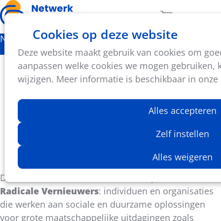
Ope
Zoeken
Aantal artikel
Cookies op deze website
men
Nieuws
Deze website maakt gebruik van cookies om goed 
Ben of ken jij een Radicale Vernieuwer?
aanpassen welke cookies we mogen gebruiken, ka
wijzigen. Meer informatie is beschikbaar in onze
De Sociale InnovatieFabriek zoekt Radicale
Vernieuwers die werken aan sociale en duurzame
Alles accepteren
oplossingen. Stel je kandidaat!
Zelf instellen
Niels Jansen
Alles weigeren
20 september 2024
De Sociale InnovatieFabriek en haar partners zoeken
Radicale Vernieuwers
: individuen en organisaties
die werken aan sociale en duurzame oplossingen
voor grote maatschappelijke uitdagingen zoals