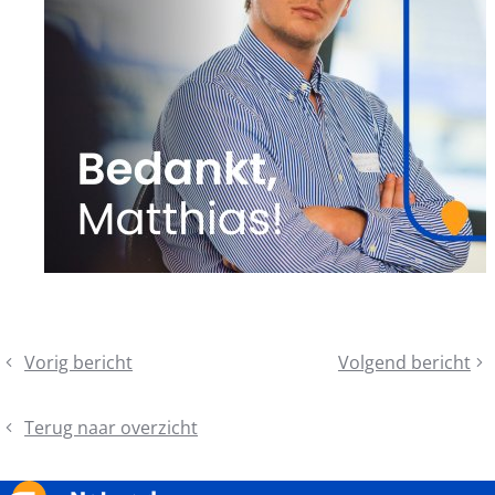
Deel
Vorig bericht
Volgend bericht
Maand
Schaaf
dit
van
je
bericht
de
soft
Terug naar overzicht
Voetganger
skills
-
bij: