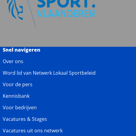
Snel navigeren
Over ons
Word lid van Netwerk Lokaal Sportbeleid
Voor de pers
Kennisbank
Voor bedrijven
Vacatures & Stages
Vacatures uit ons netwerk