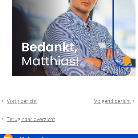
Deel
Vorig bericht
Volgend bericht
Maand
Schaaf
dit
van
je
bericht
de
soft
Terug naar overzicht
Voetganger
skills
-
bij: