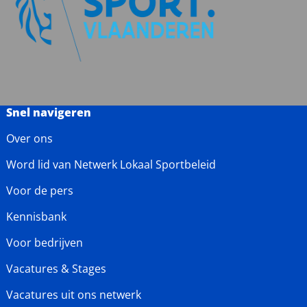
Snel navigeren
Over ons
Word lid van Netwerk Lokaal Sportbeleid
Voor de pers
Kennisbank
Voor bedrijven
Vacatures & Stages
Vacatures uit ons netwerk