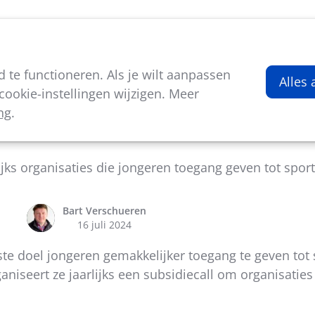
viteiten
Kenniscentrum
Nieuws
Over ons
te functioneren. Als je wilt aanpassen
Alles
ookie-instellingen wijzigen. Meer
ng
.
oproep UEFA foundation for children
jks organisaties die jongeren toegang geven tot spor
Bart Verschueren
16 juli 2024
te doel jongeren gemakkelijker toegang te geven tot 
niseert ze jaarlijks een subsidiecall om organisaties