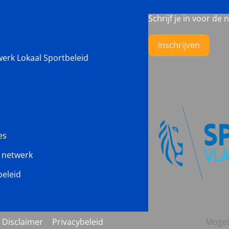
Schrijf je in voor de 
Inschrijven
werk Lokaal Sportbeleid
es
s netwerk
beleid
Disclaimer
Privacybeleid
Mogel