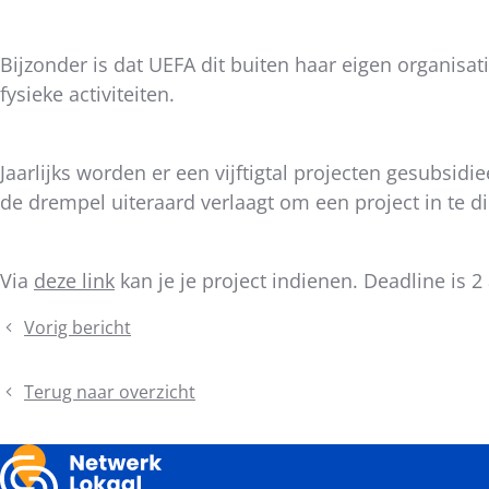
Bijzonder is dat UEFA dit buiten haar eigen organisatie
fysieke activiteiten.
Jaarlijks worden er een vijftigtal projecten gesubsid
de drempel uiteraard verlaagt om een project in te d
Via
deze link
kan je je project indienen. Deadline is 2
Vorig bericht
Bike
for
Life:
Terug naar overzicht
Fiets
mee
met
je