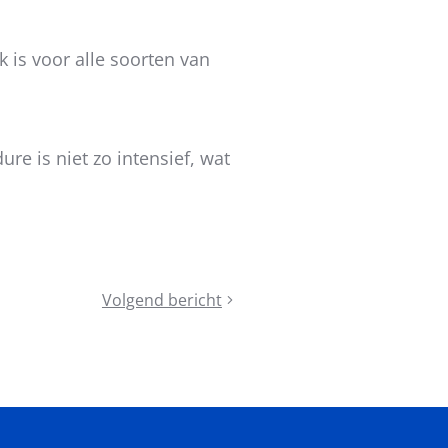
k is voor alle soorten van
re is niet zo intensief, wat
Volgend bericht
Subsidie
Plan
Samenleven
projectjaar
3
goedgekeurd