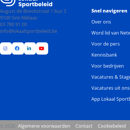
gemeente!
Snel navigeren
August de Boeckstraat 1 bus 3
9100 Sint-Niklaas
Over ons
03 780 91 00
info@lokaalsportbeleid.be
Word lid van Net
Voor de pers
Kennisbank
Ga
Ga
Ga
Ga
naar
naar
naar
naar
Voor bedrijven
Instagram
Facebook
LinkedIn
YouTube
Vacatures & Stag
Vacatures uit on
App Lokaal Sport
© 2026
Algemene voorwaarden
Contact
Cookiebeleid