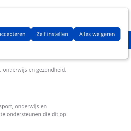
Inloggen
Zoeken
Webshop
Aantal artikelen in winkelwage
 accepteren
Zelf instellen
Alles weigeren
t, onderwijs en gezondheid.
sport, onderwijs en
 te ondersteunen die dit op