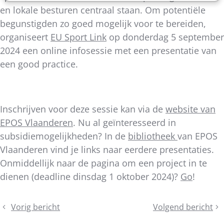
en lokale besturen centraal staan. Om potentiële
begunstigden zo goed mogelijk voor te bereiden,
organiseert
EU Sport Link
op donderdag 5 september
2024 een online infosessie met een presentatie van
een good practice.
Inschrijven voor deze sessie kan via de
website van
EPOS Vlaanderen
. Nu al geïnteresseerd in
subsidiemogelijkheden? In de
bibliotheek
van EPOS
Vlaanderen vind je links naar eerdere presentaties.
Onmiddellijk naar de pagina om een project in te
dienen (deadline dinsdag 1 oktober 2024)?
Go
!
Deel
Vorig bericht
Volgend bericht
Wetgeving
De
dit
Rookvrije
Sportkaderopleidi