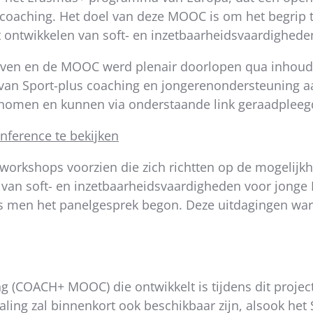
 coaching. Het doel van deze MOOC is om het begrip 
t ontwikkelen van soft- en inzetbaarheidsvaardighede
even en de MOOC werd plenair doorlopen qua inhoud 
van Sport-plus coaching en jongerenondersteuning aa
enomen en kunnen via onderstaande link geraadplee
ference te bekijken
 workshops voorzien die zich richtten op de mogelij
g van soft- en inzetbaarheidsvaardigheden voor jonge
s men het panelgesprek begon. Deze uitdagingen war
ng (COACH+ MOOC) die ontwikkelt is tijdens dit projec
ling zal binnenkort ook beschikbaar zijn, alsook het 