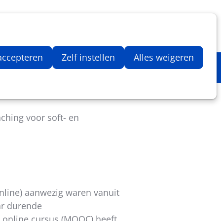
Inloggen
Zoeken
Webshop
Aantal artikelen in winkelwage
 accepteren
Zelf instellen
Alles weigeren
ching voor soft- en
nline) aanwezig waren vanuit
ar durende
 online cursus (MOOC) heeft