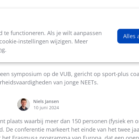
viteiten
Kenniscentrum
Nieuws
Over ons
te functioneren. Als je wilt aanpassen
Alles
ookie-instellingen wijzigen. Meer
ng
.
lik COACH+ Conference: 30 mei 2024
een symposium op de VUB, gericht op sport-plus coa
rheidsvaardigheden van jonge NEETs.
Niels Jansen
10 juni 2024
 plaats waarbij meer dan 150 personen (fysiek en o
d. De conferentie markeert het einde van het twee ja
or het Erasmus+ programma van Europa, dat een open