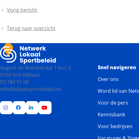
Vorig bericht
Expertisecentrum
Buurtsport
lanceert
Terug naar overzicht
de
Buurtsport
3.0-
meting
Snel navigeren
August de Boeckstraat 1 bus 3
9100 Sint-Niklaas
Over ons
03 780 91 00
info@lokaalsportbeleid.be
Word lid van Net
Voor de pers
Kennisbank
Ga
Ga
Ga
Ga
naar
naar
naar
naar
Voor bedrijven
Instagram
Facebook
LinkedIn
YouTube
Vacatures & Stag