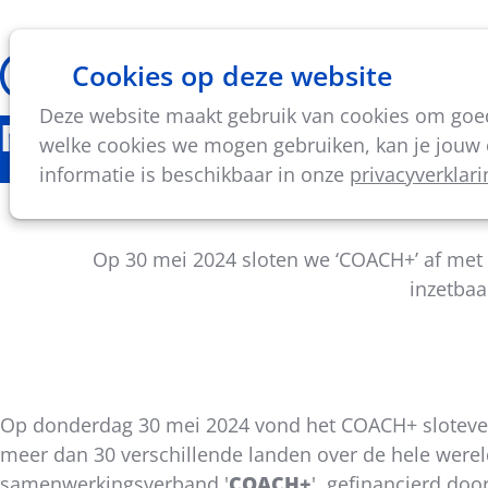
Cookies op deze website
Thema's
Vorming & acti
Deze website maakt gebruik van cookies om goed 
Nieuws
welke cookies we mogen gebruiken, kan je jouw c
informatie is beschikbaar in onze
privacyverklari
Terugb
Op 30 mei 2024 sloten we ‘COACH+’ af met 
inzetbaa
Op donderdag 30 mei 2024 vond het COACH+ slotevent
Deel
meer dan 30 verschillende landen over de hele werel
dit
samenwerkingsverband '
COACH+
', gefinancierd do