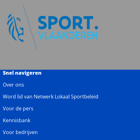
Snel navigeren
Over ons
Word lid van Netwerk Lokaal Sportbeleid
Voor de pers
Kennisbank
Voor bedrijven