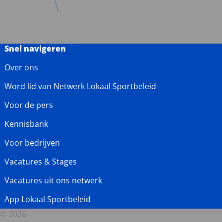
Snel navigeren
Over ons
Word lid van Netwerk Lokaal Sportbeleid
Voor de pers
Kennisbank
Voor bedrijven
Vacatures & Stages
Vacatures uit ons netwerk
App Lokaal Sportbeleid
© 2026