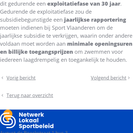
dit gedurende een
exploitatiefase van 30 jaar
.
Gedurende de exploitatiefase zou de
subsidiebegunstigde een
jaarlijkse rapportering
moeten indienen bij Sport Vlaanderen om de
jaarlijkse subsidie te verkrijgen, waarin onder andere
voldaan moet worden aan
minimale openingsuren
en billijke toegangsprijzen
om zwemmen voor
iedereen laagdrempelig en toegankelijk te houden.
Deel
Vorig bericht
Volgend bericht
Lanceringsoproep
Zet
dit
voor
jouw
bericht
deelnemers
redders
Terug naar overzicht
-
in
Sport
the
PRAXIS
picture:
Dag
van