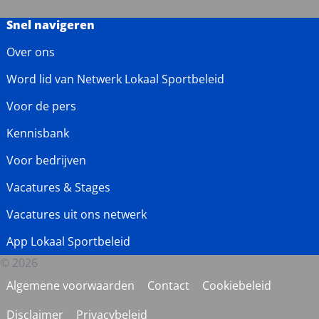
Snel navigeren
Over ons
Word lid van Netwerk Lokaal Sportbeleid
Voor de pers
Kennisbank
Voor bedrijven
Vacatures & Stages
Vacatures uit ons netwerk
App Lokaal Sportbeleid
© 2026
Algemene voorwaarden
Contact
Cookiebeleid
Disclaimer
Privacybeleid