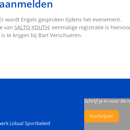
n aanmelden
. Er wordt Engels gesproken tijdens het evenement.
te van
SALTO-YOUTH
; eenmalige registratie is hiervo
 is te krijgen bij Bart Verschueren.
Schrijf je in voor de 
Inschrijven
werk Lokaal Sportbeleid