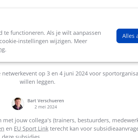
viteiten
Kenniscentrum
Nieuws
Over ons
te functioneren. Als je wilt aanpassen
Alles
ookie-instellingen wijzigen. Meer
ng
.
sportorganisaties die Europese contacten willen leg
netwerkevent op 3 en 4 juni 2024 voor sportorganisa
willen leggen.
Bart Verschueren
2 mei 2024
n met jouw collega's (trainers, bestuurders, medewerk
en
en
EU Sport Link
terecht kan voor subsidieaanvragen
p deze subsidies.