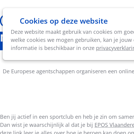
Cookies op deze website
Thema's
Vorming & acti
Deze website maakt gebruik van cookies om goed 
Nieuws
welke cookies we mogen gebruiken, kan je jouw c
informatie is beschikbaar in onze
privacyverklari
Online netwerkevent voor 
De Europese agentschappen organiseren een online 
Ben jij actief in een sportclub en heb je zin om same
Deel
Dan wist je waarschijnlijk al dat je bij
EPOS Vlaander
dit
deze
link leer je alles over hoe je beroep kan doen o