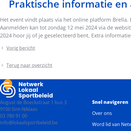
Praktische informatie e
Het event vindt plaats via het online platform Brella
Aanmelden kan tot zondag 12 mei 2024 via de websi
2024 hoor jij of je geselecteerd bent. Extra informatie
Vorig bericht
Keynote
Trefdag
Sportinfrastructuur
Terug naar overzicht
Snel navigeren
August de Boeckstraat 1 bus 3
9100 Sint-Niklaas
Over ons
03 780 91 00
info@lokaalsportbeleid.be
Word lid van Net