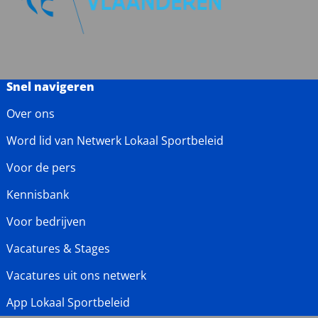
Snel navigeren
Over ons
Word lid van Netwerk Lokaal Sportbeleid
Voor de pers
Kennisbank
Voor bedrijven
Vacatures & Stages
Vacatures uit ons netwerk
App Lokaal Sportbeleid