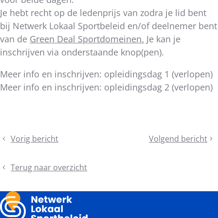
Je hebt recht op de ledenprijs van zodra je lid bent
bij Netwerk Lokaal Sportbeleid en/of deelnemer bent
van de
Green Deal Sportdomeinen.
Je kan je
inschrijven via onderstaande knop(pen).
Meer info en inschrijven: opleidingsdag 1 (verlopen)
Meer info en inschrijven: opleidingsdag 2 (verlopen)
Deel
Vorig bericht
Volgend bericht
Bevraging
Thema's
dit
sociale
Trefdag
bericht
vaardigheden
Sportinfrastructuu
Terug naar overzicht
voor
2024
promotie
van
traditionele