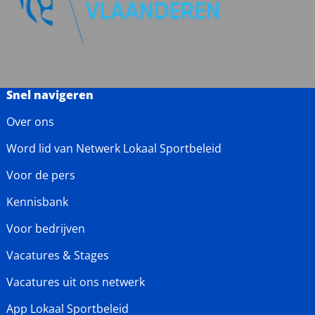
Snel navigeren
Over ons
Word lid van Netwerk Lokaal Sportbeleid
Voor de pers
Kennisbank
Voor bedrijven
Vacatures & Stages
Vacatures uit ons netwerk
App Lokaal Sportbeleid