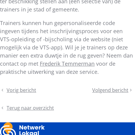
ter beschikking stellen aan (een selectie van) de
trainers in je stad of gemeente.
Trainers kunnen hun gepersonaliseerde code
ingeven tijdens het inschrijvingsproces voor een
VTS-opleiding of -bijscholing via de website (niet
mogelijk via de VTS-app). Wil je je trainers op deze
manier een extra duwtje in de rug geven? Neem dan
contact op met
Frederik Temmerman
voor de
praktische uitwerking van deze service.
Deel
Vorig bericht
Volgend bericht
Podcast
Zet
dit
Lokaal
heel
bericht
Sportbeleid:
je
Terug naar overzicht
Hoe
gemeente
stimuleert
op
Coach
de
4
fiets