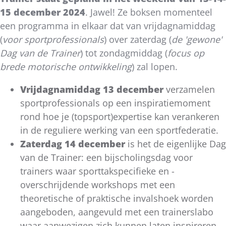
15 december 2024
. Jawel! Ze boksen momenteel
een programma in elkaar dat van vrijdagnamiddag
(
voor sportprofessionals
) over zaterdag (
de 'gewone'
Dag van de Trainer
) tot zondagmiddag (
focus op
brede motorische ontwikkeling
) zal lopen.
Vrijdagnamiddag 13 december
verzamelen
sportprofessionals op een inspiratiemoment
rond hoe je (topsport)expertise kan verankeren
in de reguliere werking van een sportfederatie.
Zaterdag 14 december
is het de eigenlijke Dag
van de Trainer: een bijscholingsdag voor
trainers waar sporttakspecifieke en -
overschrijdende workshops met een
theoretische of praktische invalshoek worden
aangeboden, aangevuld met een trainerslabo
waar aanwezigen zich kunnen laten inspireren