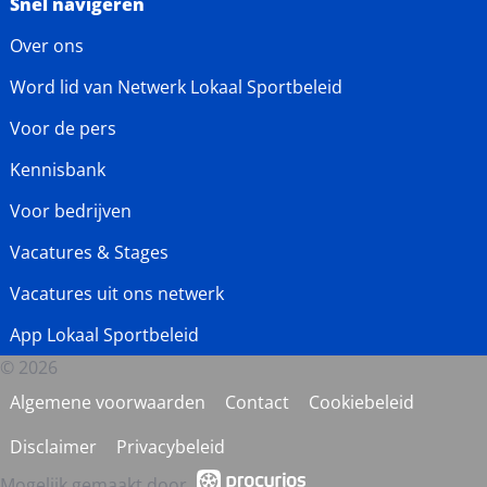
Snel navigeren
Over ons
Word lid van Netwerk Lokaal Sportbeleid
Voor de pers
Kennisbank
Voor bedrijven
Vacatures & Stages
Vacatures uit ons netwerk
App Lokaal Sportbeleid
© 2026
Algemene voorwaarden
Contact
Cookiebeleid
Disclaimer
Privacybeleid
Mogelijk gemaakt door